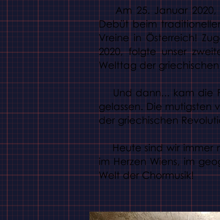
Am 25. Januar 2020, nu
Debüt beim traditionell
Vreine in Österreich
! Zu
2020, folgte unser zweit
Welttag der griechischen
Und dann... kam die Pan
gelassen. Die mutigsten v
der griechischen Revoluti
Heute sind wir immer no
im Herzen Wiens, im ge
Welt der Chormusik!