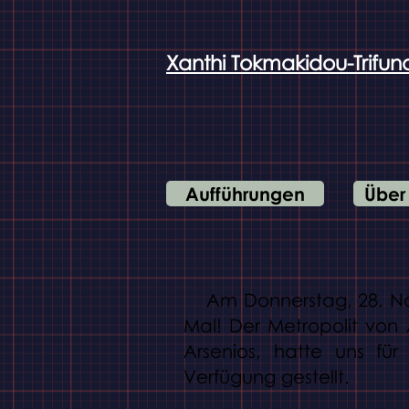
Xanthi Tokmakidou-Trifun
Aufführungen
Über
Am Donnerstag, 28. Nove
Mal! Der Metropolit von
Arsenios, hatte uns für 
Verfügung gestellt.