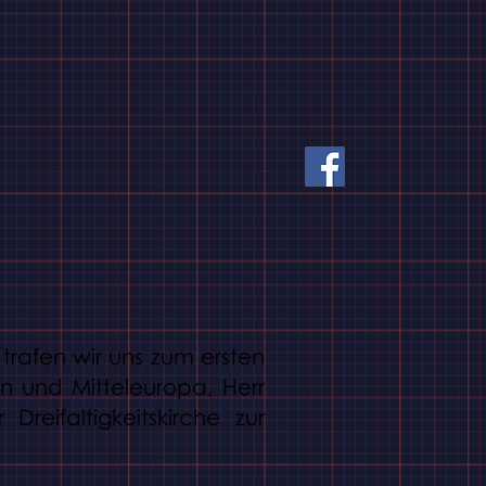
rafen wir uns zum ersten
n und Mitteleuropa, Herr
reifaltigkeitskirche zur