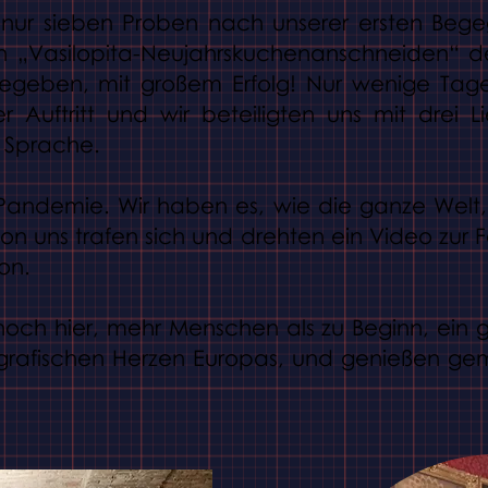
r sieben Proben nach unserer ersten Begegn
en „Vasilopita-Neujahrskuchenanschneiden“ d
gegeben, mit großem Erfolg! Nur wenige Tage
er Auftritt und wir beteiligten uns mit drei
 Sprache.
demie. Wir haben es, wie die ganze Welt, g
on uns trafen sich und drehten ein Video zur F
on.
ch hier, mehr Menschen als zu Beginn, ein g
ografischen Herzen Europas, und genießen g