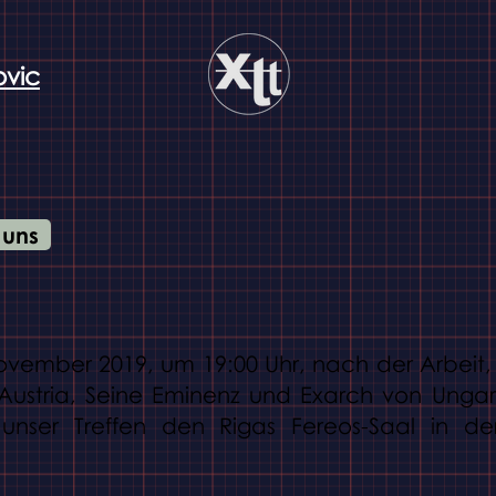
ovic
 uns
mber 2019, um 19:00 Uhr, nach der Arbeit, t
 Austria, Seine Eminenz und Exarch von Ungar
unser Treffen den Rigas Fereos-Saal in der D