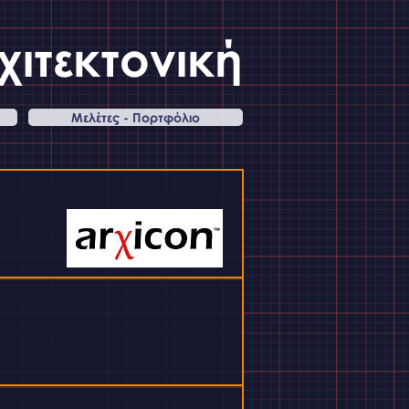
χιτεκτονική
Μελέτες - Πορτφόλιο