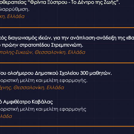
οθεραπείας “Φρίντα Ξύστρου - Το Δέντρο της Ζωής”.
διαρρύθμιση.
κη, Ελλάδα
ικός διαγωνισμός ιδεών, για την ανάπλαση-ανάδειξη της «Β
υ πρώην στρατοπέδου Στρεμπενιώτη.
πολης-Συκεών, Θεσσαλονίκη, Ελλάδα
ου ολοήμερου Δημοτικού Σχολείου 300 μαθητών.
οριστική μελέτη και μελέτη εφαρμογής.
χνης, Θεσσαλονίκη, Ελλάδα
ό Αμφιθέατρο Καβάλας
οριστική μελέτη και μελέτη εφαρμογής
λλάδα