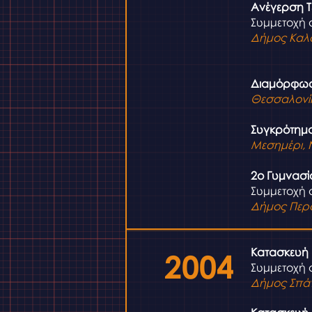
Ανέγερση Τ
Συμμετοχή 
Δήμος Καλ
Διαμόρφωση
Θεσσαλονί
Συγκρότημα
Μεσημέρι, 
2ο Γυμνασί
Συμμετοχή σ
Δήμος Περ
Κατασκευή 
2004
Συμμετοχή 
Δήμος Σπά