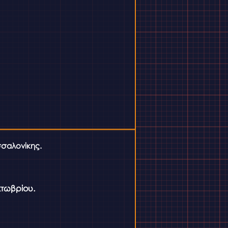
σσαλονίκης.
κτωβρίου.