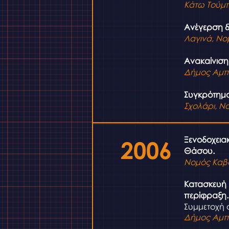
Κάτω Τούμ
Ανέγερση δ
Λαγινά, Νο
Ανακαίνιση
Δήμος Αμπ
Συγκρότημα
Σχολάρι,
Νο
Ξενοδοχεια
2006
Θάσου.
Νομός Καβ
Κατασκευή 
περίφραξη.
Συμμετοχή 
Δήμος Αμπ