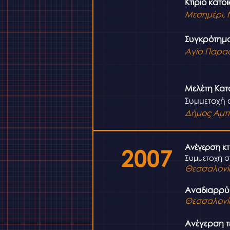
Κτίριο κατο
Μεσημέρι, 
Συγκρότημα
Αγία Παρα
Μελέτη Κατ
Συμμετοχή 
Δήμος Αμπ
Ανέγερση κτ
2007
Συμμετοχή σ
Θεσσαλονί
Αναδιαρρύθ
Θεσσαλονί
Ανέγερση τ