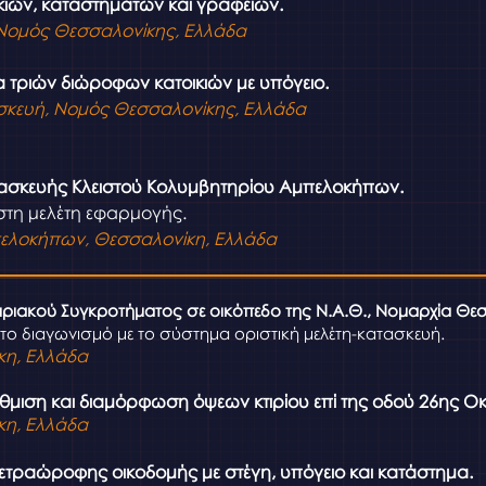
ικιών, καταστημάτων και γραφείων.
Νομός Θεσσαλονίκης, Ελλάδα
 τριών διώροφων κατοικιών με υπόγειο.
σκευή, Νομός Θεσσαλονίκης, Ελλάδα
ασκευής Κλειστού Κολυμβητηρίου Αμπελοκήπων.
στη μελέτη εφαρμογής.
ελοκήπων, Θεσσαλονίκη, Ελλάδα
ιριακού Συγκροτήματος σε οικόπεδο της Ν.Α.Θ., Νομαρχία Θε
το διαγωνισμό με το σύστημα οριστική μελέτη-κατασκευή.
κη, Ελλάδα
μιση και διαμόρφωση όψεων κτιρίου επί της οδού 26ης Ο
κη, Ελλάδα
ετραώροφης οικοδομής με στέγη, υπόγειο και κατάστημα.