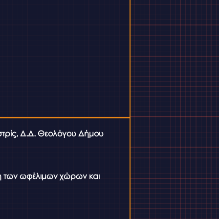
τρίς, Δ.Δ. Θεολόγου Δήμου
η των ωφέλιμων χώρων και