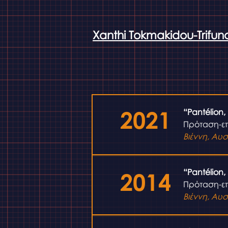
Xanthi Tokmakidou-Trifun
2021
“Pantélion,
Πρόταση-επ
Βιέννη, Αυσ
“Pantélion,
2014
Πρόταση-επ
Βιέννη, Αυσ